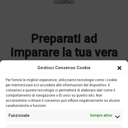
Contattaci
Preparati ad
imparare la tua vera
Breakfast
Gestisci Consenso Cookie
Experience nel Vero
Per fornire le migliori esperienze, utilizziamo tecnologie come i cookie
per memorizzare e/o accedere alle informazioni del dispositivo. Il
Stile Italiano
consenso a queste tecnologie ci permetterà di elaborare dati come il
comportamento di navigazione o ID unici su questo sito. Non
acconsentire o ritirare il consenso può influire negativamente su alcune
Impara a preparare il tuo cappuccino, espresso e caffè
caratteristiche e funzioni.
moka nella tua città.
Funzionale
Sempre attivo
PROGRAMMA GIORNALIERO