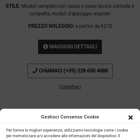
STILE:
Moduli completi con vasca e piano lavoro comoda e
compatta, moduli d’appoggio angolari
PREZZO NOLEGGIO:
a partire da €210
MAGGIORI DETTAGLI
CHIAMACI (+39) 328 650 4088
Contattaci
Gestisci Consenso Cookie
Il bar che si adatta a
Per fornire le migliori esperienze, utilizziamo tecnologie come i cookie
per memorizzare e/o accedere alle informazioni del dispositivo. Il