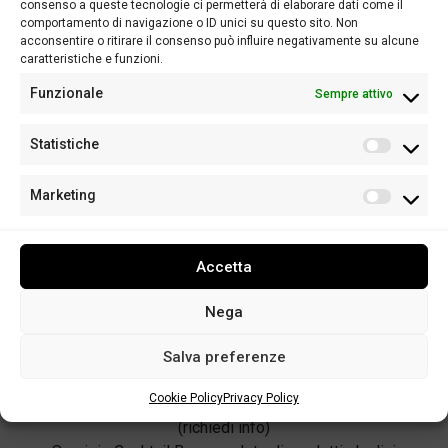
ogni spazio, con
consenso a queste tecnologie ci permetterà di elaborare dati come il
comportamento di navigazione o ID unici su questo sito. Non
stile e praticità
acconsentire o ritirare il consenso può influire negativamente su alcune
caratteristiche e funzioni.
Funzionale
Sempre attivo
Piccole compatte e dinamiche
Dettagli tecnici:
Statistiche
2 Moduli centrali per miscelazione con vasca e piano
lavoro
Marketing
2 Moduli appoggio angolari
Prezzi:
1 Modulo centrale miscelazione + 2 moduli angolari
Accetta
€210
2 Moduli centrali miscelazione + 2 moduli angolari
Nega
€260
Trasporto e spese di trasferimento inclusi entro 50 km
Salva preferenze
dalla sede BP Events
Cookie Policy
Privacy Policy
Servizio Bartender dedicato con abbigliamento a tema
(richiedi info)