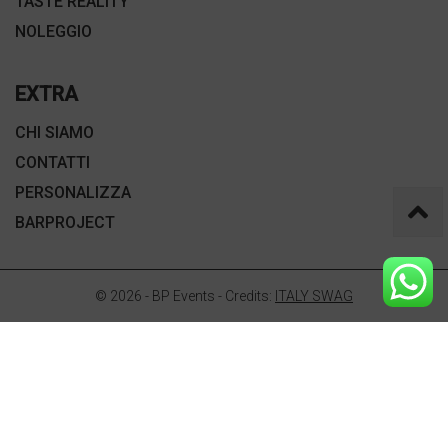
TASTE REALITY
NOLEGGIO
EXTRA
CHI SIAMO
CONTATTI
PERSONALIZZA
BARPROJECT
© 2026 - BP Events - Credits:
ITALY SWAG