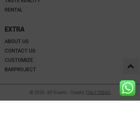
TASTE REALITY
RENTAL
EXTRA
ABOUT US
CONTACT US
CUSTOMIZE
BARPROJECT
© 2026 - BP Events - Credits:
ITALY SWAG