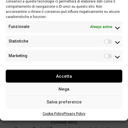
ogni spazio, con
consenso a queste tecnologie ci permetterà di elaborare dati come il
comportamento di navigazione o ID unici su questo sito. Non
stile e praticità
acconsentire o ritirare il consenso può influire negativamente su alcune
caratteristiche e funzioni.
Funzionale
Always active
Piccole compatte e dinamiche
Dettagli tecnici:
Statistiche
2 Moduli centrali per miscelazione con vasca e piano
lavoro
Marketing
2 Moduli appoggio angolari
Prezzi:
1 Modulo centrale miscelazione + 2 moduli angolari
Accetta
€210
2 Moduli centrali miscelazione + 2 moduli angolari
Nega
€260
Trasporto e spese di trasferimento inclusi entro 50 km
Salva preferenze
dalla sede BP Events
Cookie Policy
Privacy Policy
Servizio Bartender dedicato con abbigliamento a tema
(richiedi info)