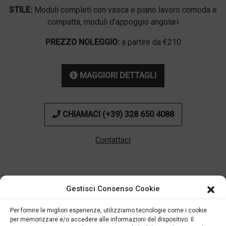
STILE:
Moduli completi con vasca e piano lavoro comoda e
compatta, moduli d’appoggio angolari
PREZZO NOLEGGIO:
a partire da €210
MAGGIORI DETTAGLI
CHIAMACI (+39) 328 650 4088
Contattaci
Gestisci Consenso Cookie
Il bar che si adatta a
Per fornire le migliori esperienze, utilizziamo tecnologie come i cookie
per memorizzare e/o accedere alle informazioni del dispositivo. Il